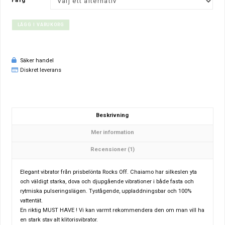
Färg
LÄGG I VARUKORG
Säker handel
Diskret leverans
Beskrivning
Mer information
Recensioner (1)
Elegant vibrator från prisbelönta Rocks Off. Chaiamo har silkeslen yta
och väldigt starka, dova och djupgående vibrationer i både fasta och
rytmiska pulseringslägen. Tystågende, uppladdningsbar och 100%
vattentät.
En riktig MUST HAVE ! Vi kan varmt rekommendera den om man vill ha
en stark stav alt klitorisvibrator.