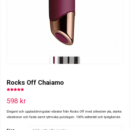
Rocks Off Chaiamo
5.00
out of
5
598
kr
Elegant och uppladdningsbar vibrator från Rocks Off med silkeslen yta, starka
vibrationer och fasta samt rytmiska pulslägen. 100% vattentät och tystgående.