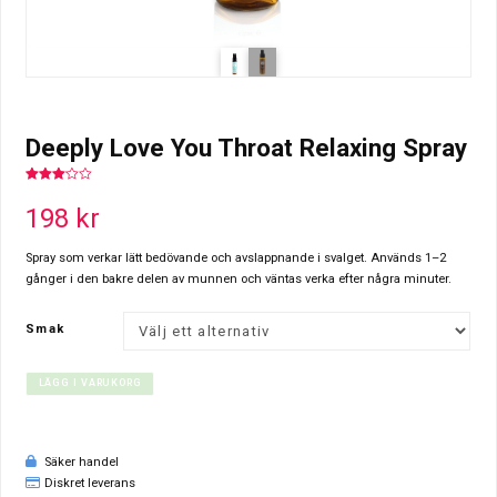
Deeply Love You Throat Relaxing Spray
3.00
out of
198
kr
5
Spray som verkar lätt bedövande och avslappnande i svalget. Används 1–2
gånger i den bakre delen av munnen och väntas verka efter några minuter.
Smak
LÄGG I VARUKORG
Säker handel
Diskret leverans