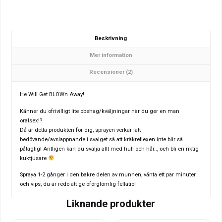
Beskrivning
Mer information
Recensioner (2)
He Will Get BLOWn Away!
Känner du ofrivilligt lite obehag/kväljningar när du ger en man
oralsex!?
Då är detta produkten för dig, sprayen verkar lätt
bedövande/avslappnande i svalget så att kräkreflexen inte blir så
påtaglig! Äntligen kan du svälja allt med hull och hår.., och bli en riktig
kuktjusare
Spraya 1-2 gånger i den bakre delen av munnen, vänta ett par minuter
och vips, du är redo att ge oförglömlig fellatio!
Liknande produkter