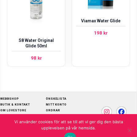
Viamax Water Glide
198
kr
S8 Water Original
Glide 50ml
98
kr
WEBBSHOP
ÖNSKELISTA
BUTIK & KONTAKT
MITT KONTO
OM LOVESTORE
ORDRAR
SKÖTSELRÅD
ADRESSER
Vi använder cookies för att se till att vi ger dig den bästa
KÖPVILLKOR
KONTOUPPGIFTER
upplevelsen på vår hemsida.
© 2026 LOVESTORE