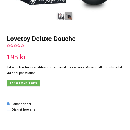
Lovetoy Deluxe Douche
0
out
198
kr
of
5
Säker och effektiv analdusch med smalt munstycke. Använd alltid glidmedel
vid anal penetration.
LÄGG I VARUKORG
Säker handel
Diskret leverans