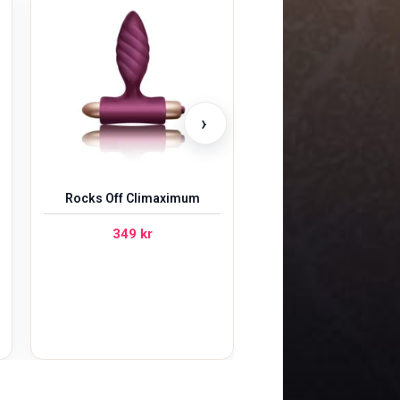
Romp Bass
349
kr
›
Rocks Off Climaximum
349
kr