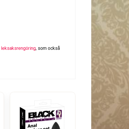
e
leksaksrengöring
, som också
Dr Skin 8,5 Inch Di
249
kr