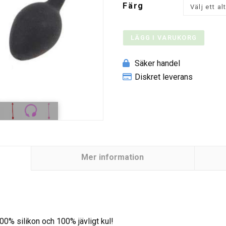
Färg
LÄGG I VARUKORG
Säker handel
Diskret leverans
Mer information
00% silikon och 100% jävligt kul!