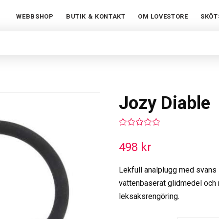
WEBBSHOP
BUTIK & KONTAKT
OM LOVESTORE
SKÖT
Jozy Diable
0
out
498
kr
of
5
Lekfull analplugg med svans 
vattenbaserat glidmedel och 
leksaksrengöring.