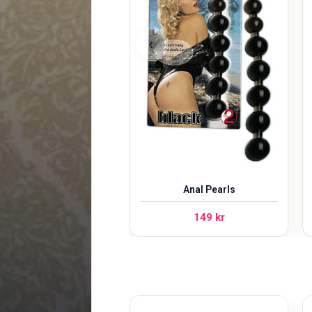
‹
Anal Pearls
149
kr