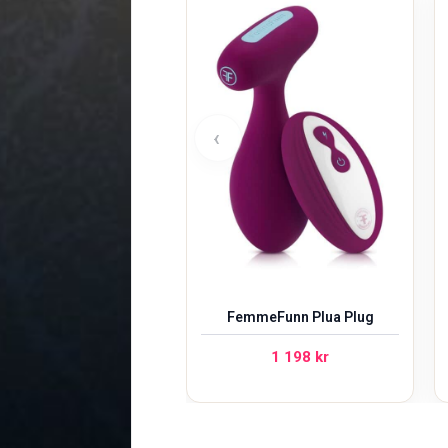
‹
FemmeFunn Plua Plug
1 198
kr