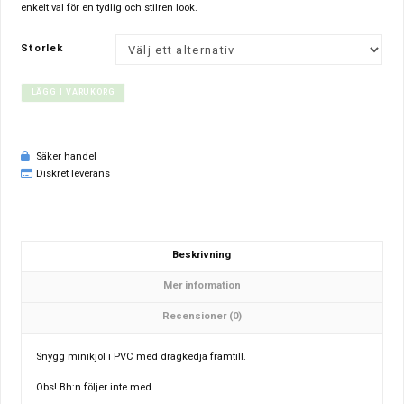
enkelt val för en tydlig och stilren look.
Storlek
LÄGG I VARUKORG
Säker handel
Diskret leverans
Beskrivning
Mer information
Recensioner (0)
Snygg minikjol i PVC med dragkedja framtill.
Obs! Bh:n följer inte med.