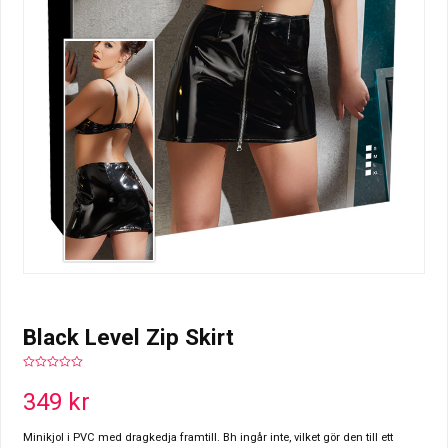
Black Level Zip Skirt
0
out
349
kr
of
5
Minikjol i PVC med dragkedja framtill. Bh ingår inte, vilket gör den till ett