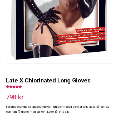
Late X Chlorinated Long Gloves
5.00
out of
5
798
kr
Färdigbehandlade latexhandskar i unisexmodell som är lätta att ta på och av
och kan få glans med silikon. Latex tål inte olja.