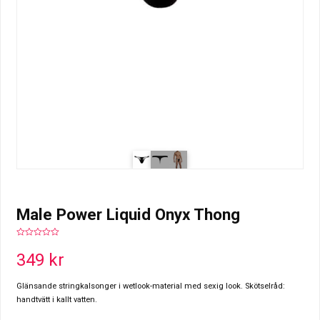
Male Power Liquid Onyx Thong
0
out
349
kr
of
5
Glänsande stringkalsonger i wetlook-material med sexig look. Skötselråd:
handtvätt i kallt vatten.