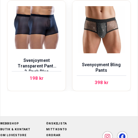
Svenjoyment
Svenyoyment Bling
Transparent Pants
Pants
2-Pack Blue
198
kr
398
kr
WEBBSHOP
ÖNSKELISTA
BUTIK & KONTAKT
MITT KONTO
OM LOVESTORE
ORDRAR