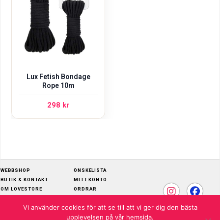
Lux Fetish Bondage
Rope 10m
298
kr
WEBBSHOP
ÖNSKELISTA
BUTIK & KONTAKT
MITT KONTO
OM LOVESTORE
ORDRAR
SKÖTSELRÅD
ADRESSER
Vi använder cookies för att se till att vi ger dig den bästa
KÖPVILLKOR
KONTOUPPGIFTER
upplevelsen på vår hemsida.