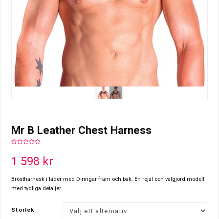
Mr B Leather Chest Harness
0
out
1 598
kr
of
5
Bröstharnesk i läder med D-ringar fram och bak. En rejäl och välgjord modell
med tydliga detaljer.
Storlek