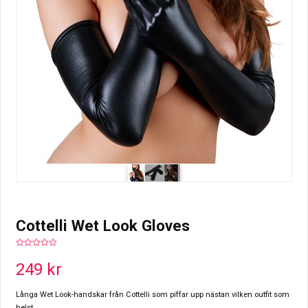
Cottelli Wet Look Gloves
0
out
249
kr
of
5
Långa Wet Look-handskar från Cottelli som piffar upp nästan vilken outfit som
helst.