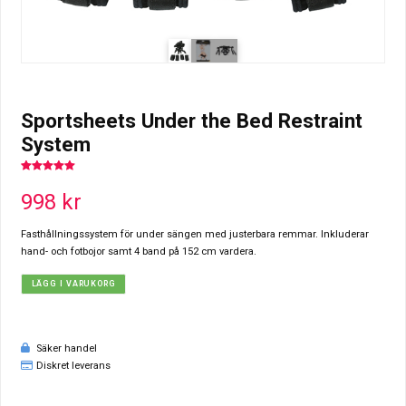
Sportsheets Under the Bed Restraint
System
5.00
out of
5
998
kr
Fasthållningssystem för under sängen med justerbara remmar. Inkluderar
hand- och fotbojor samt 4 band på 152 cm vardera.
LÄGG I VARUKORG
Säker handel
Diskret leverans