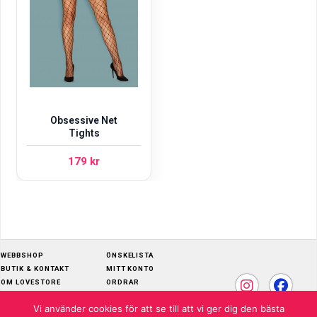
Obsessive Net
Tights
179
kr
WEBBSHOP
ÖNSKELISTA
BUTIK & KONTAKT
MITT KONTO
OM LOVESTORE
ORDRAR
SKÖTSELRÅD
ADRESSER
Vi använder cookies för att se till att vi ger dig den bästa
KÖPVILLKOR
KONTOUPPGIFTER