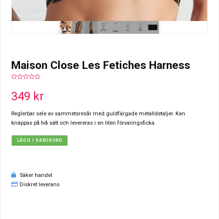
Maison Close Les Fetiches Harness
0
out
349
kr
of
5
Reglerbar sele av sammetsresår med guldfärgade metalldetaljer. Kan
knäppas på två sätt och levereras i en liten förvaringsficka.
LÄGG I VARUKORG
Säker handel
Diskret leverans