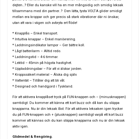
dejten…? Eller du kanske vill ha en mer mångsidig och smidig leksak
tillsammans med din partner..? Den lätta, tysta VOLTA glider smidigt
mellan era kroppar och ger precis så stark vibrationer där ni önskar,
utan att vara i vägen och avbryta ert flöde!
* Knapplås – Enkel transport.
* Intuitiva knappar – Enkel manövrering.
* Laddningsindikator lampor – Ger bättre koll.
* Lågt batterilarm – Alltid redo.
* Laddningstid – 4-6 timmar.
* Lektid – 45min på högsta hastighet.
* Uppladdningsbar – För att vi älskar jorden.
* Kroppssäkert material – Älska dig själv.
* Vattentät – Tillåter dig att bli våt.
* Designad och handgjord i Tyskland.
För att aktivera knapplåset tryck på FUN-knappen och – (minusknappen)
samtidigt. Du kommer att känna ett kort buzz och då kan du släppa
knapparna. Nu är din leksak låst. För att aktivera leksaken igen trycker
du på FUN-knappen och + (plusknappen) samtidigt varpå ett kort buzz
kommer att kännas och du kan släppa knapparna och nu är din leksak
aktiv igen.
Glidmedel & Rengöring.