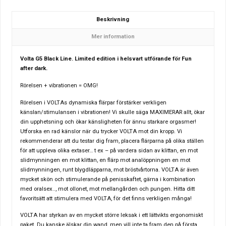
Beskrivning
Mer information
Volta G5 Black Line. Limited edition i helsvart utförande för Fun
after dark.
Rörelsen + vibrationen = OMG!
Rörelsen i VOLTAs dynamiska flärpar förstärker verkligen
känslan/stimulansen i vibrationen! Vi skulle säga MAXIMERAR allt, ökar
din upphetsning och ökar känsligheten för ännu starkare orgasmer!
Utforska en rad känslor när du trycker VOLTA mot din kropp. Vi
rekommenderar att du testar dig fram, placera flärparna på olika ställen
för att uppleva olika extaser… t ex – på vardera sidan av klittan, en mot
slidmynningen en mot klittan, en flärp mot analöppningen en mot
slidmynningen, runt blygdläpparna, mot bröstvårtorna. VOLTA är även
mycket skön och stimulerande på penisskaftet, gärna i kombination
med oralsex.., mot ollonet, mot mellangården och pungen. Hitta ditt
favoritsätt att stimulera med VOLTA, för det finns verkligen många!
VOLTA har styrkan av en mycket större leksak i ett lättvikts ergonomiskt
paket. Du kanske älskar din wand, men vill inte ta fram den på första