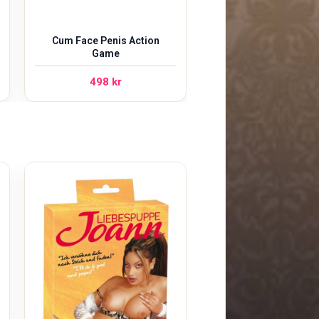
Cum Face Penis Action
Game
498
kr
Just Jugs Doll
498
kr