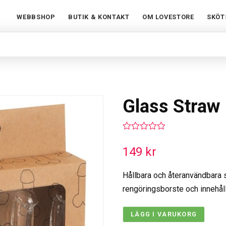
WEBBSHOP
BUTIK & KONTAKT
OM LOVESTORE
SKÖT
Glass Straw 
0
out
149
kr
of
5
Hållbara och återanvändbara 
rengöringsborste och innehåll
LÄGG I VARUKORG