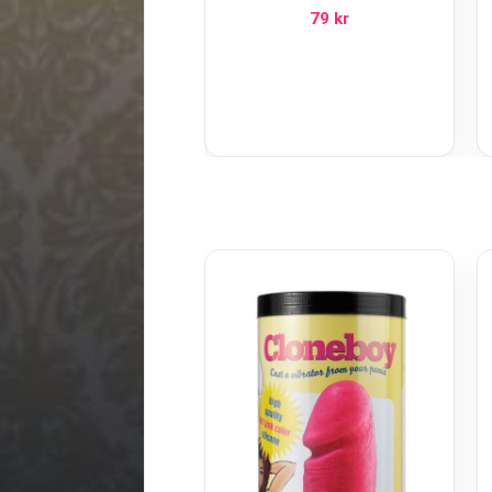
79
kr