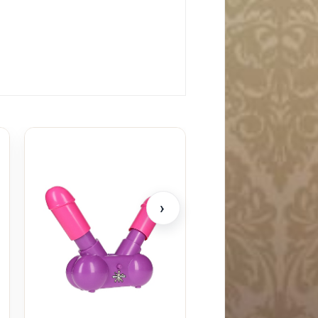
Sensuva ON Origina
298
kr
›