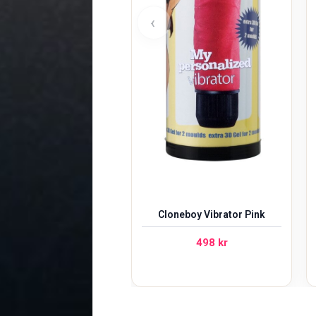
‹
Cloneboy Vibrator Pink
498
kr