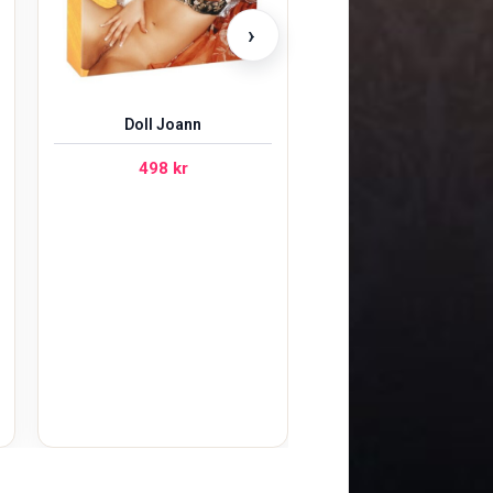
›
Doll Joann
498
kr