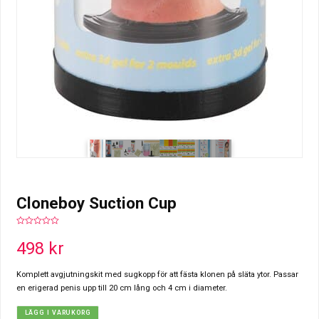
Cloneboy Suction Cup
0
out
498
kr
of
5
Komplett avgjutningskit med sugkopp för att fästa klonen på släta ytor. Passar
en erigerad penis upp till 20 cm lång och 4 cm i diameter.
LÄGG I VARUKORG