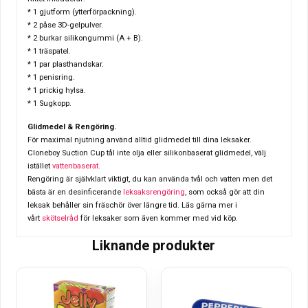
* 1 gjutform (ytterförpackning).
* 2 påse 3D-gelpulver.
* 2 burkar silikongummi (A + B).
* 1 träspatel.
* 1 par plasthandskar.
* 1 penisring.
* 1 prickig hylsa.
* 1 Sugkopp.
Glidmedel & Rengöring.
För maximal njutning använd alltid glidmedel till dina leksaker.
Cloneboy Suction Cup tål inte olja eller silikonbaserat glidmedel, välj
istället
vattenbaserat.
Rengöring är självklart viktigt, du kan använda tvål och vatten men det
bästa är en desinficerande
leksaksrengöring
, som också gör att din
leksak behåller sin fräschör över längre tid. Läs gärna mer i
vårt
skötselråd
för leksaker som även kommer med vid köp.
Liknande produkter