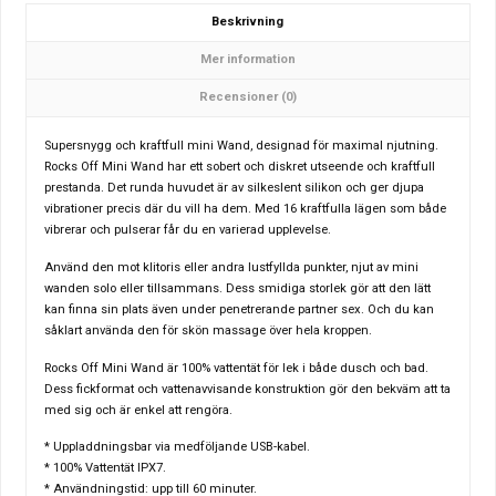
Beskrivning
Mer information
Recensioner (0)
Supersnygg och kraftfull mini Wand, designad för maximal njutning.
Rocks Off Mini Wand har ett sobert och diskret utseende och kraftfull
prestanda.
Det runda huvudet är av silkeslent silikon och ger djupa
vibrationer precis där du vill ha dem.
Med 16 kraftfulla lägen som både
vibrerar och pulserar får du en varierad upplevelse.
Använd den mot klitoris eller andra lustfyllda punkter, njut av mini
wanden solo eller tillsammans.
Dess smidiga storlek gör att den lätt
kan finna sin plats även under penetrerande partner sex.
Och du kan
såklart använda den för skön massage över hela kroppen.
Rocks Off Mini Wand är 100% vattentät för lek i både dusch och bad.
Dess fickformat och vattenavvisande konstruktion gör den bekväm att ta
med sig och är enkel att rengöra.
*
Uppladdningsbar via medföljande USB-kabel.
* 100% Vattentät IPX7.
* Användningstid: upp till 60 minuter.