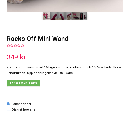
Rocks Off Mini Wand
0
out
349
kr
of
5
Kraftfull mini wand med 16 lägen, runt silikonhuvud och 100% vattentät IPX7-
konstruktion. Uppladdningsbar via USB-kabel.
LÄGG I VARUKORG
Säker handel
Diskret leverans