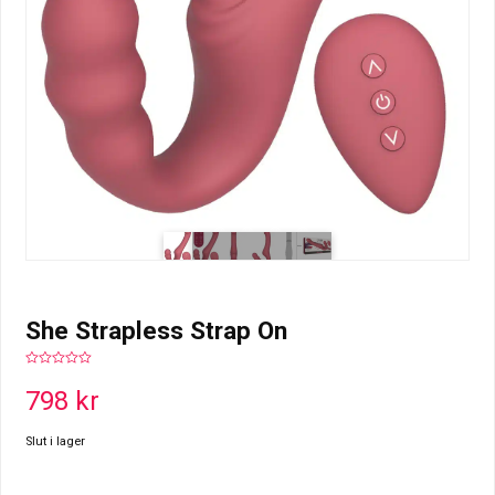
She Strapless Strap On
0
out
798
kr
of
5
Slut i lager