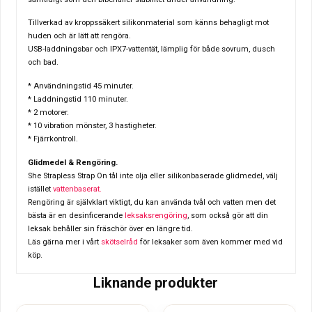
Tillverkad av kroppssäkert silikonmaterial som känns behagligt mot
huden och är lätt att rengöra.
USB-laddningsbar och IPX7-vattentät, lämplig för både sovrum, dusch
och bad.
* Användningstid 45 minuter.
* Laddningstid 110 minuter.
* 2 motorer.
* 10 vibration mönster, 3 hastigheter.
* Fjärrkontroll.
Glidmedel & Rengöring.
She Strapless Strap On tål inte olja eller silikonbaserade glidmedel, välj
istället
vattenbaserat.
Rengöring är självklart viktigt, du kan använda tvål och vatten men det
bästa är en desinficerande
leksaksrengöring
, som också gör att din
leksak behåller sin fräschör över en längre tid.
Läs gärna mer i vårt
skötselråd
för leksaker som även kommer med vid
köp.
Liknande produkter