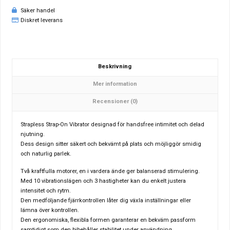
Säker handel
Diskret leverans
Beskrivning
Mer information
Recensioner (0)
Strapless Strap-On Vibrator designad för handsfree intimitet och delad
njutning.
Dess design sitter säkert och bekvämt på plats och möjliggör smidig
och naturlig parlek.
Två kraftfulla motorer, en i vardera ände ger balanserad stimulering.
Med 10 vibrationslägen och 3 hastigheter kan du enkelt justera
intensitet och rytm.
Den medföljande fjärrkontrollen låter dig växla inställningar eller
lämna över kontrollen.
Den ergonomiska, flexibla formen garanterar en bekväm passform
samtidigt som den bibehåller stabilitet under användning.