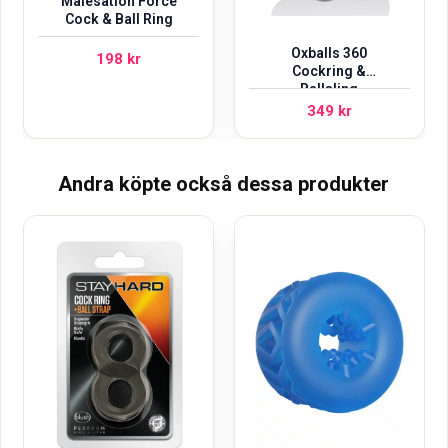
Malesation Force
Cock & Ball Ring
Oxballs 360
198
kr
Cockring &
Ballsling
349
kr
Andra köpte också dessa produkter