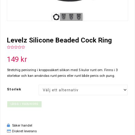
Levelz Silicone Beaded Cock Ring
0
out
149
kr
of
5
Stretchig penisring i kroppssäkert silikon med 5 kulor runt om. Finns i 3
storlekar och kan användas runt penis eller runt både penis och pung.
Storlek
LÄGG I VARUKORG
Säker handel
Diskret leverans