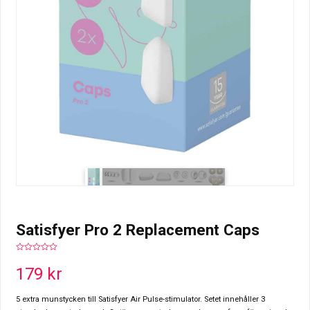
Satisfyer Pro 2 Replacement Caps
0
out
179
kr
of
5
5 extra munstycken till Satisfyer Air Pulse-stimulator. Setet innehåller 3