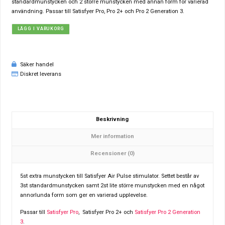
standardmunstycken och 2 större munstycken med annan form för varierad
användning. Passar till Satisfyer Pro, Pro 2+ och Pro 2 Generation 3.
LÄGG I VARUKORG
Säker handel
Diskret leverans
Beskrivning
Mer information
Recensioner (0)
5st extra munstycken till Satisfyer Air Pulse stimulator. Settet består av
3st standardmunstycken samt 2st lite större munstycken med en något
annorlunda form som ger en varierad upplevelse.
Passar till
Satisfyer Pro
, Satisfyer Pro 2+ och
Satisfyer Pro 2 Generation
3
.