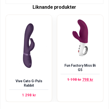
Liknande produkter
Fun Factory Miss Bi
G5
Det
Det
1 198
kr
798
kr
Vive Cato G-Puls
ursprungliga
nuvarand
Rabbit
priset
priset
1 298
kr
var:
är:
1
798 kr.