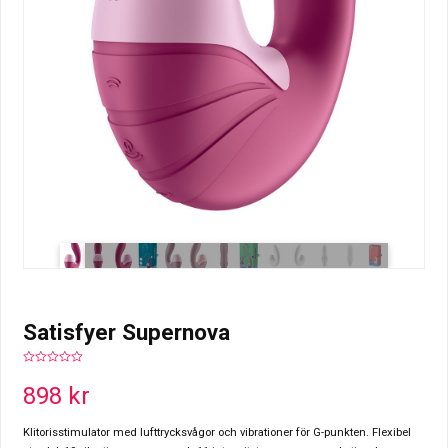
Satisfyer Supernova
0
out
898
kr
of
5
Klitorisstimulator med lufttrycksvågor och vibrationer för G-punkten. Flexibel