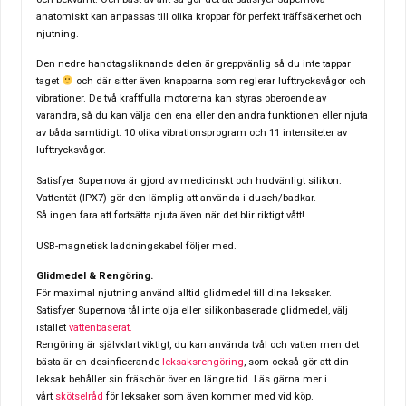
anatomiskt kan anpassas till olika kroppar för perfekt träffsäkerhet och
njutning.
Den nedre handtagsliknande delen är greppvänlig så du inte tappar
taget
och där sitter även knapparna som reglerar lufttrycksvågor och
vibrationer.
De två kraftfulla motorerna kan styras oberoende av
varandra, så du kan välja den ena eller den andra funktionen eller njuta
av båda samtidigt. 10 olika vibrationsprogram och 11 intensiteter av
lufttrycksvågor.
Satisfyer Supernova är gjord av medicinskt och hudvänligt silikon.
Vattentät (IPX7) gör den lämplig att använda i dusch/badkar.
Så ingen fara att fortsätta njuta även när det blir riktigt vått!
USB-magnetisk laddningskabel följer med.
Glidmedel & Rengöring.
För maximal njutning använd alltid glidmedel till dina leksaker.
Satisfyer Supernova tål inte olja eller silikonbaserade glidmedel, välj
istället
vattenbaserat.
Rengöring är självklart viktigt, du kan använda tvål och vatten men det
bästa är en desinficerande
leksaksrengöring
, som också gör att din
leksak behåller sin fräschör över en längre tid. Läs gärna mer i
vårt
skötselråd
för leksaker som även kommer med vid köp.