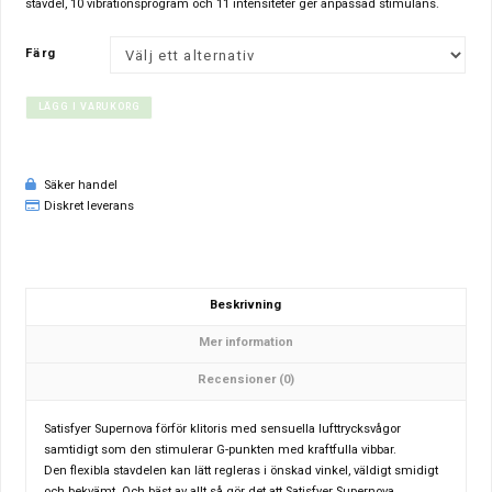
stavdel, 10 vibrationsprogram och 11 intensiteter ger anpassad stimulans.
Färg
LÄGG I VARUKORG
Säker handel
Diskret leverans
Beskrivning
Mer information
Recensioner (0)
Satisfyer Supernova förför klitoris med sensuella lufttrycksvågor
samtidigt som den stimulerar G-punkten med kraftfulla vibbar.
Den flexibla stavdelen kan lätt regleras i önskad vinkel, väldigt smidigt
och bekvämt. Och bäst av allt så gör det att Satisfyer Supernova