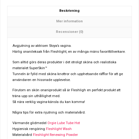
Beskrivning
Mer information
Recensioner (0)
Avgjutning av aktrisen Stoya’s vagina.
Härlig onanileksak från Fleshlight, en av många mäns favorittillverkare.
Som alltid görs deras produkter i det otroligt sköna och realistiska
materialet SuperSkin™
Tunneln är fylld med sköna knottror och upphetsande räfflor för att ge
användaren en hissnade upplevelse.
Förutom en skön onaniprodukt så är Fleshligh en perfekt produkt att
träna upp sin uthållighet med.
Så nära verklig vagina-känsla du kan komma!
Några tips för extra njutning och materialvård.
Värmande glidmedel
Orgie Lube Tube Hot
Hygienisk rengöring
Fleshlight Wash
Materialvård
Fleshlight Renewing Powder