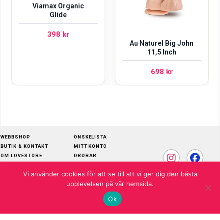
Viamax Organic
Glide
398
kr
Au Naturel Big John
11,5 Inch
698
kr
WEBBSHOP
ÖNSKELISTA
BUTIK & KONTAKT
MITT KONTO
OM LOVESTORE
ORDRAR
SKÖTSELRÅD
ADRESSER
Vi använder cookies för att se till att vi ger dig den bästa
KÖPVILLKOR
KONTOUPPGIFTER
upplevelsen på vår hemsida.
© 2026 LOVESTORE
Ok