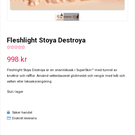
Fleshlight Stoya Destroya
0
out
998
kr
of
5
Fleshlight Stoya Destroya är en onanileksak i SuperSkin™ med tunnel av
knottror och räfflor. Använd vattenbaserat glidmedel och rengör med tvål och
vatten eller leksaksrengöring.
Slut i lager
Säker handel
Diskret leverans