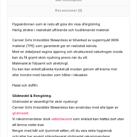
Mer information
Recensioner (0)
Flygvärdinnan som är redo att göra din resa oförglömlig.
Härlig stroker i realistiskt utförande och hudliknande material.
Carreer Girls Irresistible Stewardess är tillverkad av supermjukt XKIN
material (TPE) som garanterat ger en realistisk känsla.
Med en detaljerad vagina öppning och strukturerad naturtrogen insida
kan du få grymt skön njutning precis när du vill.
Materialet är följsamt och stretchigt.
Du kan kan enkelt påverka trycket på insidan genom att krama mer
eller mindre med handen som håller i leksaken.
Ftalat och doftfri.
Glidmedel & Rengöring.
Glidmedel är väsentligt för skön njutning!
Carreer Girls Irresistible Stewardess
kan användas med alla typer av
glidmedel.
Vi rekommenderar dock
vattenbaserat
som enklast kan tvättas bort utan
att lämna rester kvar.
Rengör med tvål och ljummet vatten, vill du vara extra hygienisk
och/eller har använt silikonbaserat glidmedel rekommenderar