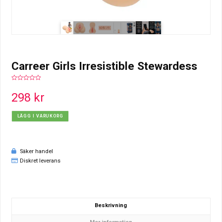
Carreer Girls Irresistible Stewardess
0
out
298
kr
of
5
LÄGG I VARUKORG
Säker handel
Diskret leverans
Beskrivning