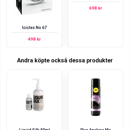
698
kr
Icicles No 67
498
kr
Andra köpte också dessa produkter
Liquid Silk 50ml
Pjur Analyse Me