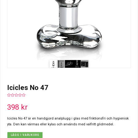
Icicles No 47
0
out
398
kr
of
5
Icicles No 47 är en handgjord analplugg i glas med friktionsfri och hygienisk
yta. Den kan värmas eller kylas och används med valfritt glidmedel.
LÄGG I VARUKORG