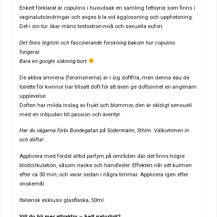
Enkelt förklarat är copulins i huvudsak en samling fettsyror som finns i
vaginalutsöndringar och avges b la vid ägglossning och upphetsning.
Det i sin tur ökar mäns testostron-nivå och sexuella eufori.
Det finns legitim och fascinerande forskning bakom hur copulins
fungerar.
Bara en google sökning bort
De aktiva ämnena (feromonerna) är i sig doftfria, men denna eau de
toilette för kvinnor har tillsatt doft för att även ge doftsinnet en angenäm
upplevelse.
Doften har milda inslag av frukt och blommor, den är väldigt sensuell
med en inbjudan till passion och äventyr.
Har du vägarna förbi Bondegatan på Södermalm, Sthlm. Välkommen in
och dofta!
Applicera med fördel alltid parfym på områden där det finns högre
blodcirkulation, såsom nacke och handleder. Effekten når sitt kulmen
efter ca 30 min, och varar sedan i några timmar. Applicera igen efter
önskemål.
Italiensk exklusiv glasflaska, 50ml.
Vill du bli mer attraktiv – helt naturligt?