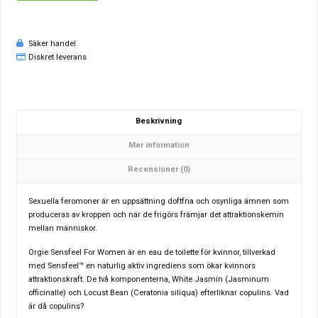
Säker handel
Diskret leverans
Beskrivning
Mer information
Recensioner (0)
Sexuella feromoner är en uppsättning doftfria och osynliga ämnen som
produceras av kroppen och när de frigörs främjar det attraktionskemin
mellan människor.
Orgie Sensfeel For Women är en eau de toilette för kvinnor, tillverkad
med Sensfeel™ en naturlig aktiv ingrediens som ökar kvinnors
attraktionskraft. De två komponenterna,
White Jasmin (Jasminum
officinalle) och Locust Bean (Ceratonia siliqua) efterliknar copulins. Vad
är då copulins?