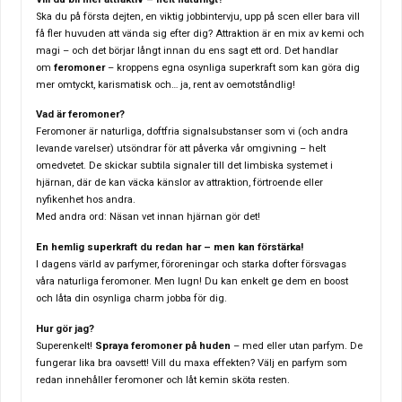
Ska du på första dejten, en viktig jobbintervju, upp på scen eller bara vill
få fler huvuden att vända sig efter dig? Attraktion är en mix av kemi och
magi – och det börjar långt innan du ens sagt ett ord. Det handlar
om
feromoner
– kroppens egna osynliga superkraft som kan göra dig
mer omtyckt, karismatisk och… ja, rent av oemotståndlig!
Vad är feromoner?
Feromoner är naturliga, doftfria signalsubstanser som vi (och andra
levande varelser) utsöndrar för att påverka vår omgivning – helt
omedvetet. De skickar subtila signaler till det limbiska systemet i
hjärnan, där de kan väcka känslor av attraktion, förtroende eller
nyfikenhet hos andra.
Med andra ord:
Näsan vet innan hjärnan gör det!
En hemlig superkraft du redan har – men kan förstärka!
I dagens värld av parfymer, föroreningar och starka dofter försvagas
våra naturliga feromoner. Men lugn! Du kan enkelt ge dem en boost
och låta din osynliga charm jobba för dig.
Hur gör jag?
Superenkelt!
Spraya feromoner på huden
– med eller utan parfym. De
fungerar lika bra oavsett! Vill du maxa effekten? Välj en parfym som
redan innehåller feromoner och låt kemin sköta resten.