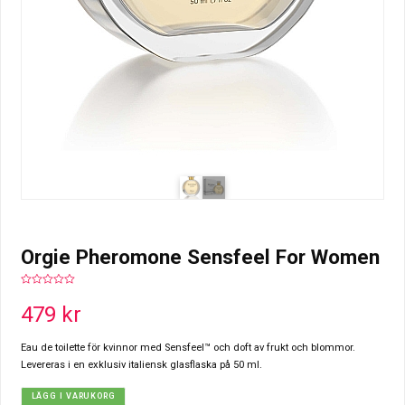
Orgie Pheromone Sensfeel For Women
0
out
479
kr
of
5
Eau de toilette för kvinnor med Sensfeel™ och doft av frukt och blommor.
Levereras i en exklusiv italiensk glasflaska på 50 ml.
LÄGG I VARUKORG