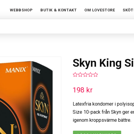
WEBBSHOP
BUTIK & KONTAKT
OM LOVESTORE
SKÖT
Skyn King S
0
out
198
kr
of
5
Latexfria kondomer i polyisop
Size 10-pack från Skyn ger e
igenom kroppsvärme bättre.