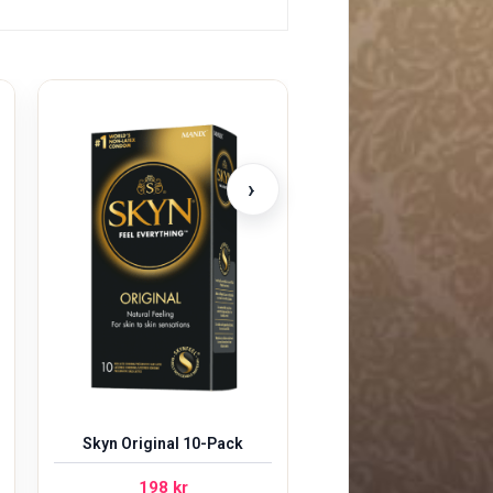
Nuei Holy Mary Ple
Oil 6ml
›
249
kr
Skyn Original 10-Pack
198
kr