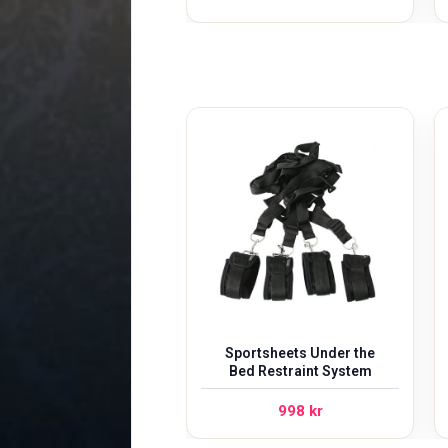
Sportsheets Under the
Bed Restraint System
998
kr