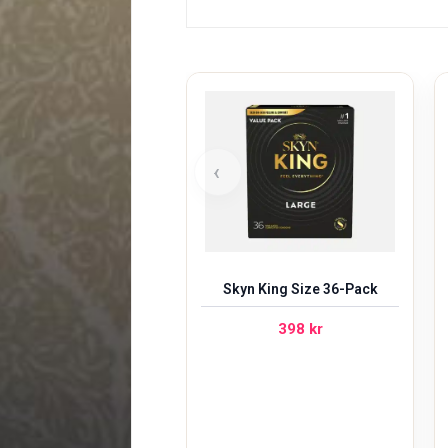
‹
Skyn King Size 36-Pack
398
kr