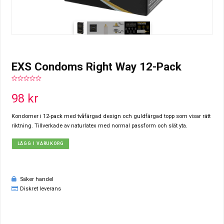
EXS Condoms Right Way 12-Pack
0
out
98
kr
of
5
Kondomer i 12-pack med tvåfärgad design och guldfärgad topp som visar rätt
riktning. Tillverkade av naturlatex med normal passform och slät yta.
LÄGG I VARUKORG
Säker handel
Diskret leverans