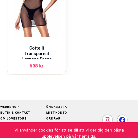
Cottelli
Transparent
Harness Dress
698
kr
WEBBSHOP
ÖNSKELISTA
BUTIK & KONTAKT
MITT KONTO
OM LOVESTORE
ORDRAR
SKÖTSELRÅD
ADRESSER
Vi använder cookies för att se till att vi ger dig den bästa
KÖPVILLKOR
KONTOUPPGIFTER
upplevelsen på vår hemsida.