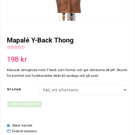
Mapalé Y-Back Thong
0
out
198
kr
of
5
Klassisk stringtrosa med Y-back som formar och ger skinkorna ett lyft. Skuren
för komfort och funktionalitet, både till vardags och på scen.
Storlek
LÄGG I VARUKORG
Säker handel
Diskret leverans