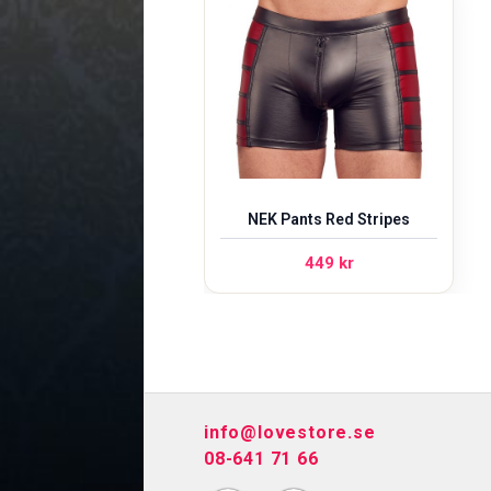
NEK Pants Red Stripes
449
kr
info@lovestore.se
08-641 71 66