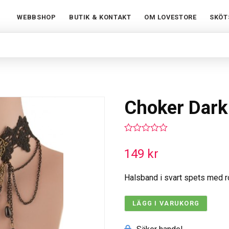
WEBBSHOP
BUTIK & KONTAKT
OM LOVESTORE
SKÖT
Choker Dark
0
out
149
kr
of
5
Halsband i svart spets med ro
LÄGG I VARUKORG