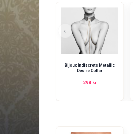
‹
Bijoux Indiscrets Metallic
Desire Collar
298
kr