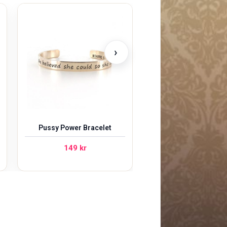
Cottelli Crotchle
Panties
›
198
kr
Pussy Power Bracelet
149
kr