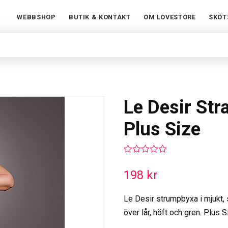
WEBBSHOP
BUTIK & KONTAKT
OM LOVESTORE
SKÖT
Le Desir Str
Plus Size
0
out
198
kr
of
5
Le Desir strumpbyxa i mjukt,
över lår, höft och gren. Plus S