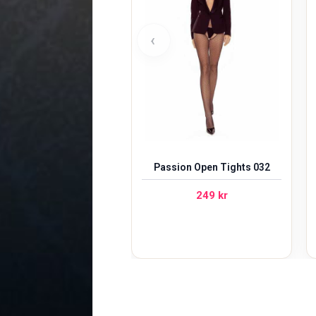
‹
Passion Open Tights 032
249
kr