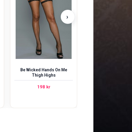
498
kr
›
Be Wicked Hands On Me
Thigh Highs
198
kr