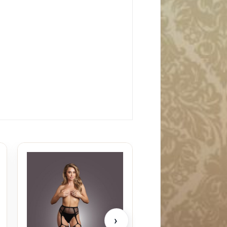
Le Desir Pantie W
Stockings Plus S
198
kr
›