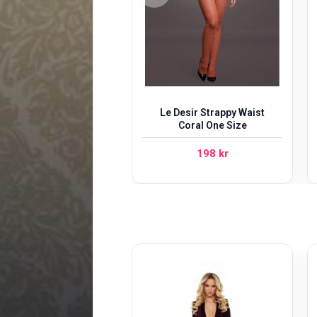
Le Desir Strappy Waist
Coral One Size
198
kr