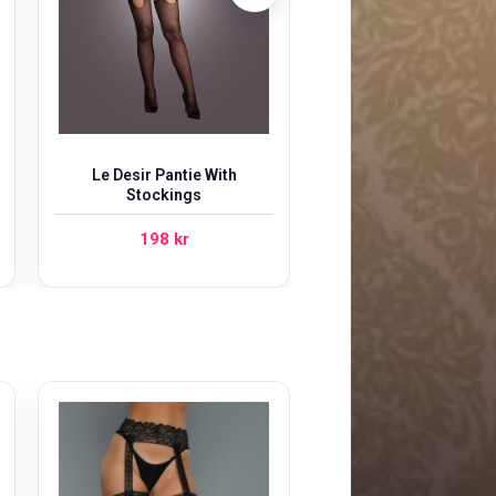
Le Desir Pantie With
Stockings
198
kr
Cottelli Curves B
Open Crotch