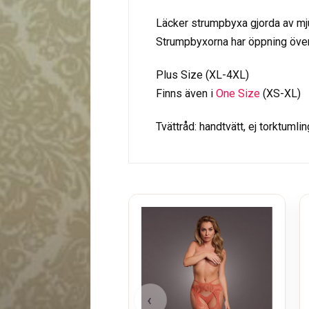
Läcker strumpbyxa gjorda av mju
Strumpbyxorna har öppning över l
Plus Size (XL-4XL)
Finns även i
One Size
(XS-XL)
Tvättråd: handtvätt, ej torktumlin
‹