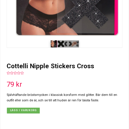
Cottelli Nipple Stickers Cross
0
out
79
kr
of
5
Självhäftande bröstsmycken i klassisk korsform med glitter. Bär dem till en
outfit eller som de är, och se till att huden är ren för bästa fäste.
LÄGG I VARUKORG