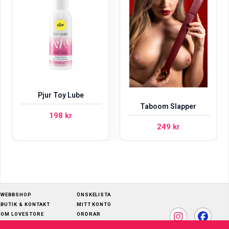
Pjur Toy Lube
Taboom Slapper
198
kr
249
kr
WEBBSHOP
ÖNSKELISTA
BUTIK & KONTAKT
MITT KONTO
OM LOVESTORE
ORDRAR
SKÖTSELRÅD
ADRESSER