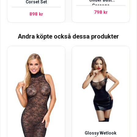
Corset Set
Corsage
798
kr
898
kr
Andra köpte också dessa produkter
Glossy Wetlook