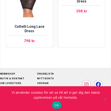
Dress
398
kr
Cottelli Long Lace
Dress
798
kr
WEBBSHOP
ÖNSKELISTA
BUTIK & KONTAKT
MITT KONTO
OM LOVESTORE
ORDRAR
SKÖTSELRÅD
ADRESSER
Vi använder cookies för att se till att vi ger dig den bästa
KÖPVILLKOR
KONTOUPPGIFTER
upplevelsen på vår hemsida.
© 2026 LOVESTORE
Ok