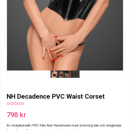
NH Decadence PVC Waist Corset
0
out
798
kr
of
5
En midjekorsett i PVC från Noir Handmade med snörning bak och dragkedja