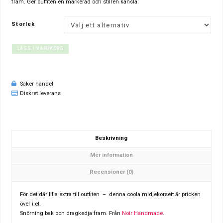
fram. Ger outfiten en markerad och stilren känsla.
Storlek
LÄGG I VARUKORG
Säker handel
Diskret leverans
Beskrivning
Mer information
Recensioner (0)
För det där lilla extra till outfiten – denna coola midjekorsett är pricken
över i:et.
Snörning bak och dragkedja fram. Från
Noir Handmade
.