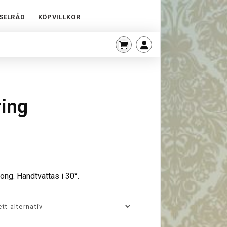
SELRÅD
KÖPVILLKOR
ring
ng. Handtvättas i 30°.