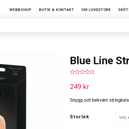
WEBBSHOP
BUTIK & KONTAKT
OM LOVESTORE
SKÖT
Blue Line St
0
out
249
kr
of
5
Snygg och bekväm stringkalso
Storlek