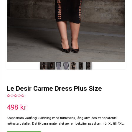
Le Desir Carme Dress Plus Size
0
out
498
kr
of
5
Kroppsnära vadlång klänning med turtleneck, lång ärm och transparenta
mönsterdetaljer. Det töjbara materialet ger en bekväm passform för XL till 4XL.