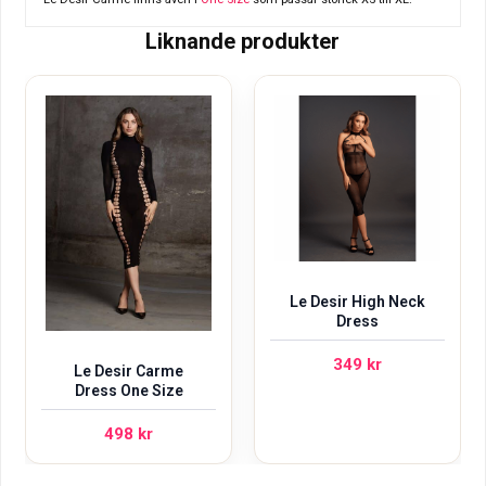
Liknande produkter
Le Desir High Neck
Dress
349
kr
Le Desir Carme
Dress One Size
498
kr