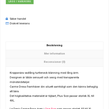
LÄGG I VARUKORG
Säker handel
Diskret leverans
Beskrivning
Mer information
Recensioner (0)
Kroppsnära vadlång turtleneck klänning med lång ärm.
Designen är både sensuell och sexig med transparenta
mönsterdetaljer.
Carme Dress framhäver din siluett samtidigt som den känns behaglig
att bära.
Det högkvalitativa materialet är töjbart, Plus Size passar storlek XL till
4XL.
Le Desir Carme finns även i
One Size
som passar storlek XS till XL.