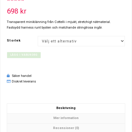
0
out
698
kr
of
5
Transparent miniklänning från Cottelli i mjukt, stretchigt nätmaterial.
Fastsydd harness runt bysten och matchande stringtrosa ingår.
Storlek
LÄGG I VARUKORG
Säker handel
Diskret leverans
Beskrivning
Mer information
Recensioner (0)