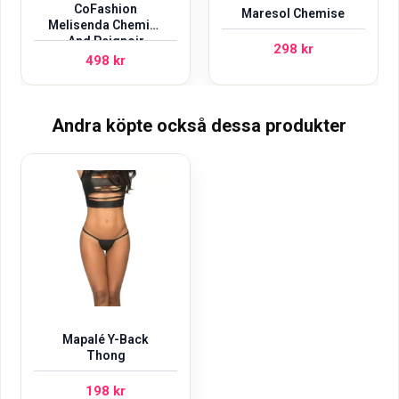
CoFashion
Maresol Chemise
Melisenda Chemise
And Peignoir
298
kr
498
kr
Andra köpte också dessa produkter
Mapalé Y-Back
Thong
198
kr