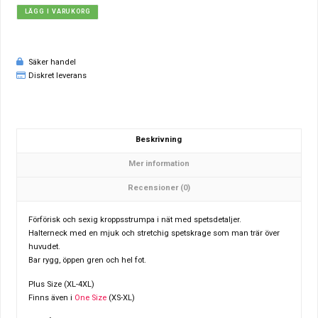
LÄGG I VARUKORG
Säker handel
Diskret leverans
Beskrivning
Mer information
Recensioner (0)
Förförisk och sexig kroppsstrumpa i nät med spetsdetaljer.
Halterneck med en mjuk och stretchig spetskrage som man trär över
huvudet.
Bar rygg, öppen gren och hel fot.
Plus Size (XL-4XL)
Finns även i
One Size
(XS-XL)