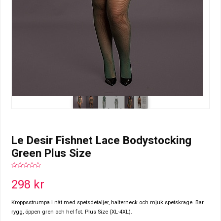
Le Desir Fishnet Lace Bodystocking
Green Plus Size
0
out
298
kr
of
5
Kroppsstrumpa i nät med spetsdetaljer, halterneck och mjuk spetskrage. Bar
rygg, öppen gren och hel fot. Plus Size (XL-4XL).