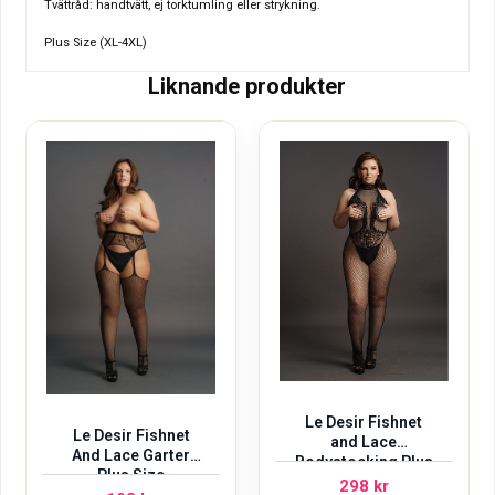
Tvättråd: handtvätt, ej torktumling eller strykning.
Plus Size (XL-4XL)
Liknande produkter
Le Desir Fishnet
Le Desir Fishnet
and Lace
And Lace Garter
Bodystocking Plus
Plus Size
Size
298
kr