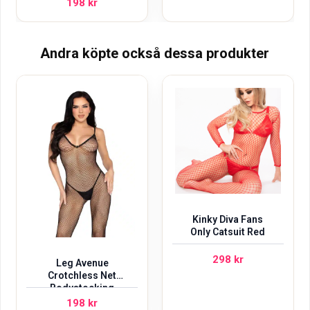
198
kr
Andra köpte också dessa produkter
Kinky Diva Fans
Only Catsuit Red
298
kr
Leg Avenue
Crotchless Net
Bodystocking
198
kr