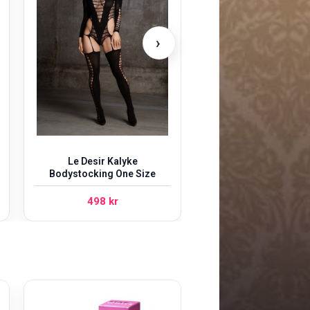
498
kr
›
Le Desir Kalyke
Bodystocking One Size
498
kr