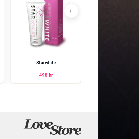
Ouch! Subversion 
›
249
kr
Starwhite
498
kr