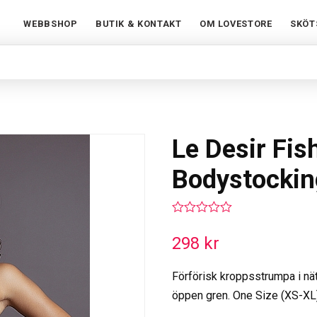
WEBBSHOP
BUTIK & KONTAKT
OM LOVESTORE
SKÖT
Le Desir Fis
Bodystockin
0
out
298
kr
of
5
Förförisk kroppsstrumpa i nä
öppen gren. One Size (XS-XL)