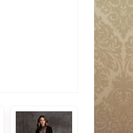
Le Desir Kalyke
Bodystocking Plus 