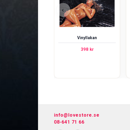
‹
Vinyllakan
398
kr
info@lovestore.se
08-641 71 66