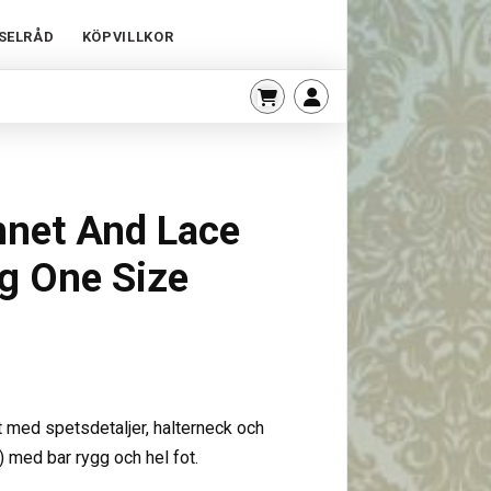
SELRÅD
KÖPVILLKOR
hnet And Lace
g One Size
t med spetsdetaljer, halterneck och
 med bar rygg och hel fot.