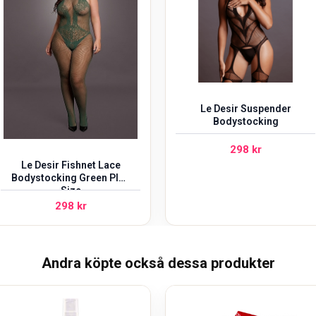
Le Desir Suspender
Bodystocking
298
kr
Le Desir Fishnet Lace
Bodystocking Green Plus
Size
298
kr
Andra köpte också dessa produkter