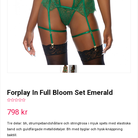
Forplay In Full Bloom Set Emerald
0
out
798
kr
of
5
Tre delar: bh, strumpebandshållare och stringtrosa i mjuk spets med elastiska
band och guldfärgade metalldetaljer. Bh med byglar och hysk-knäppning
baktill.