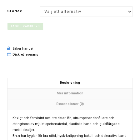
Storlek
LÄGG I VARUKORG
Säker handel
Diskret leverans
Beskrivning
Mer information
Recensioner (0)
Kaxigt och feminint set i tre delar. Bh, strumpebandshållare och
stringtrosa av mjukt spetsmaterial, elastiska band och guldfärgade
metalldetaljer.
Bh:n har byglar för bra stöd, hysk-knäppning baktill och dekorativa band