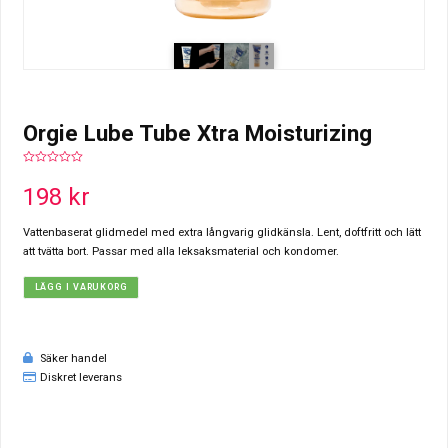
Orgie Lube Tube Xtra Moisturizing
0
out
198
kr
of
5
Vattenbaserat glidmedel med extra långvarig glidkänsla. Lent, doftfritt och lätt
att tvätta bort. Passar med alla leksaksmaterial och kondomer.
LÄGG I VARUKORG
Säker handel
Diskret leverans