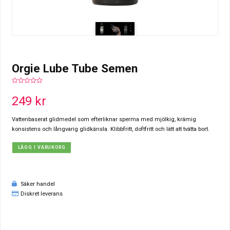
Orgie Lube Tube Semen
0
out
249
kr
of
5
Vattenbaserat glidmedel som efterliknar sperma med mjölkig, krämig
konsistens och långvarig glidkänsla. Klibbfritt, doftfritt och lätt att tvätta bort.
LÄGG I VARUKORG
Säker handel
Diskret leverans