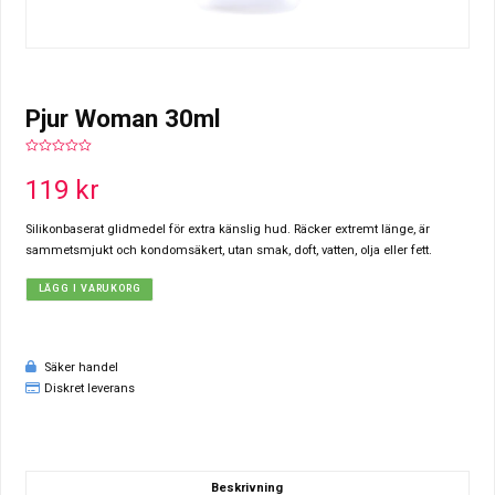
Pjur Woman 30ml
0
out
119
kr
of
5
Silikonbaserat glidmedel för extra känslig hud. Räcker extremt länge, är
sammetsmjukt och kondomsäkert, utan smak, doft, vatten, olja eller fett.
LÄGG I VARUKORG
Säker handel
Diskret leverans
Beskrivning