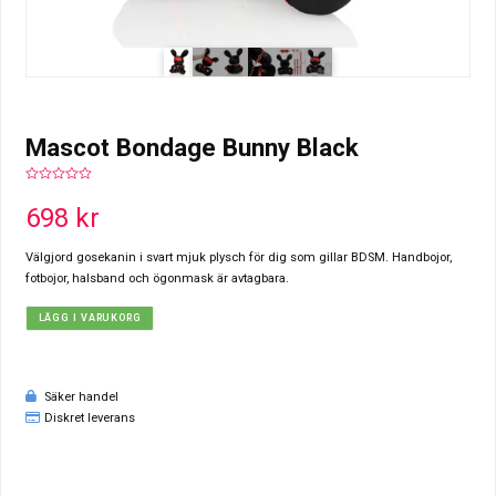
Mascot Bondage Bunny Black
0
out
698
kr
of
5
Välgjord gosekanin i svart mjuk plysch för dig som gillar BDSM. Handbojor,
fotbojor, halsband och ögonmask är avtagbara.
LÄGG I VARUKORG
Säker handel
Diskret leverans