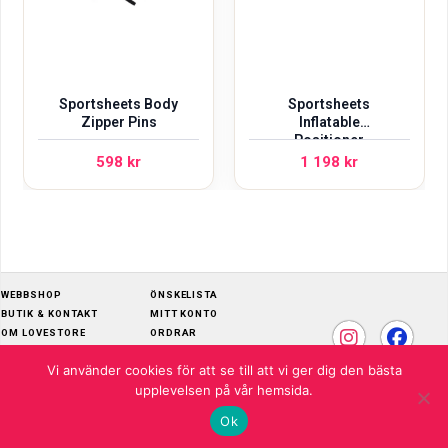
Sportsheets Body
Sportsheets
Zipper Pins
Inflatable
Positioner
598
kr
1 198
kr
WEBBSHOP
ÖNSKELISTA
BUTIK & KONTAKT
MITT KONTO
OM LOVESTORE
ORDRAR
SKÖTSELRÅD
ADRESSER
Vi använder cookies för att se till att vi ger dig den bästa
KÖPVILLKOR
KONTOUPPGIFTER
upplevelsen på vår hemsida.
© 2026 LOVESTORE
Ok