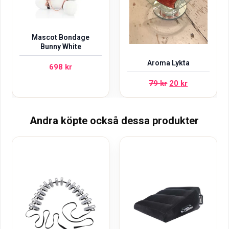
Mascot Bondage
Bunny White
Aroma Lykta
698
kr
Det
Det
79
kr
20
kr
ursprungliga
nuvarande
priset
priset
Andra köpte också dessa produkter
var:
är:
79 kr.
20 kr.