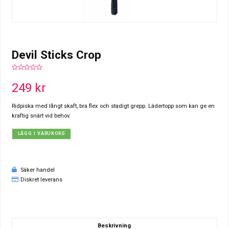
Devil Sticks Crop
0
out
249
kr
of
5
Ridpiska med långt skaft, bra flex och stadigt grepp. Lädertopp som kan ge en
kraftig snärt vid behov.
LÄGG I VARUKORG
Säker handel
Diskret leverans
Beskrivning