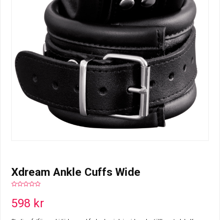
Xdream Ankle Cuffs Wide
0
out
598
kr
of
5