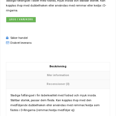
Stadiga fotfängsel i läder med fodrad, mjuk insida och ställbar storlek. Kan
kopplas ihop med dubbelhaken eller användas med remmar eller kedja i D-
ringarna.
LÄGG I VARUKORG
Säker handel
Diskret leverans
Beskrivning
Mer information
Recensioner (0)
Stadiga fotfängsel i fin läderkvalitet med fodrad och mjuk insida.
Ställbar storlek, passar dem flesta. Kan kopplas ihop med den
medföljande dubbelhaken eller användas med remmar/kedja som
fästes i D-Ringarna (remmar/kedja medföljer ej)