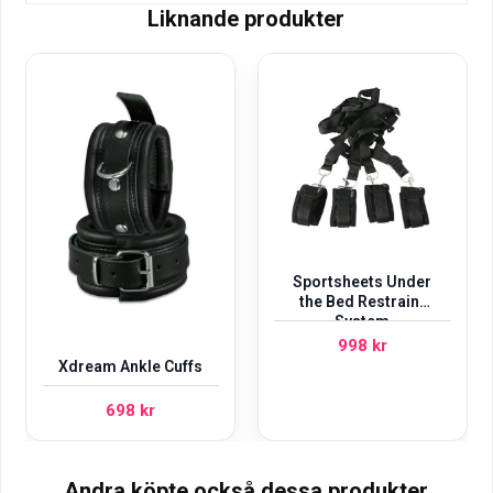
Liknande produkter
Sportsheets Under
the Bed Restraint
System
998
kr
Xdream Ankle Cuffs
698
kr
Andra köpte också dessa produkter