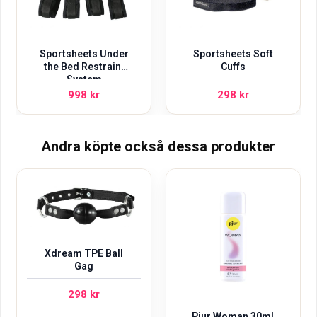
Sportsheets Under
Sportsheets Soft
the Bed Restraint
Cuffs
System
998
kr
298
kr
Andra köpte också dessa produkter
Xdream TPE Ball
Gag
298
kr
Pjur Woman 30ml