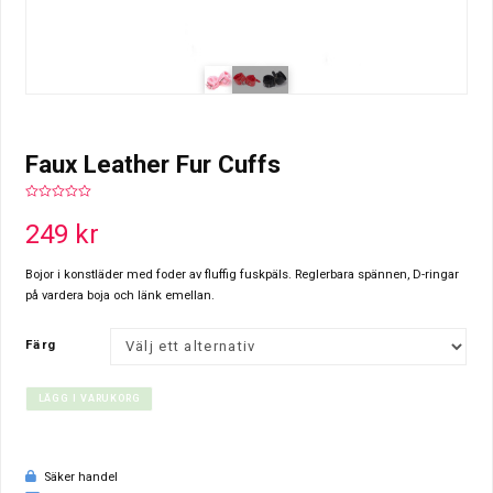
Faux Leather Fur Cuffs
0
out
249
kr
of
5
Bojor i konstläder med foder av fluffig fuskpäls. Reglerbara spännen, D-ringar
på vardera boja och länk emellan.
Färg
LÄGG I VARUKORG
Säker handel